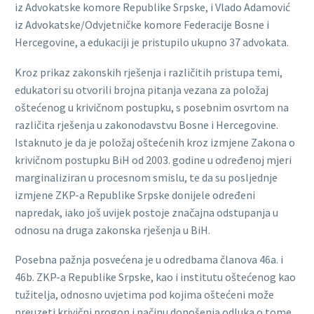
iz Advokatske komore Republike Srpske, i Vlado Adamović
iz Advokatske/Odvjetničke komore Federacije Bosne i
Hercegovine, a edukaciji je pristupilo ukupno 37 advokata.
Kroz prikaz zakonskih rješenja i različitih pristupa temi,
edukatori su otvorili brojna pitanja vezana za položaj
oštećenog u krivičnom postupku, s posebnim osvrtom na
različita rješenja u zakonodavstvu Bosne i Hercegovine.
Istaknuto je da je položaj oštećenih kroz izmjene Zakona o
krivičnom postupku BiH od 2003. godine u određenoj mjeri
marginaliziran u procesnom smislu, te da su posljednje
izmjene ZKP-a Republike Srpske donijele određeni
napredak, iako još uvijek postoje značajna odstupanja u
odnosu na druga zakonska rješenja u BiH.
Posebna pažnja posvećena je u odredbama članova 46a. i
46b. ZKP-a Republike Srpske, kao i institutu oštećenog kao
tužitelja, odnosno uvjetima pod kojima oštećeni može
preuzeti krivični progon i načinu donošenja odluka o tome.