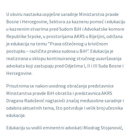
U okviru nastavka uspješne saradnje Ministarstva pravde
Bosne i Hercegovine, Sektora za kaznenu pomoć i edukaciju
u kaznenim stvarima pred Sudom BiH i Advokatske komore
Republike Srpske, u prostorijama AKRS u Bijeljini, održana
je edukacija na temu ”Prava oštećenog u krivičnom
postupku – različita praksa sudova u BiH”. Edukacija je
realizirana u sklopu kontinuiranog stručnog usavršavanja
advokata koji zastupaju pred Odjelima I, II i III Suda Bosne i
Hercegovine.
Prisutnima se nakon uvodnog obraćanja predstavnice
Ministarstva pravde BiH obratila i predstavnica AKRS
Dragana Radošević naglasivši značaj međusobne saradnje i
odabira aktuelnih tema, što potvrđuje i velik broj učesnika
edukacije.
Edukaciju su vodili eminentni advokati Miodrag Stojanović,