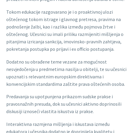
Tokom edukacije razgovarano je i o proaktivnoj ulozi
oštećenog tokom istrage i glavnog pretresa, pravima na
podnošenje žalbi, kao i razlika između pojmova žrtve i
oštećenog. Učesnici su imali priliku razmijeniti mišljenja o
pitanjima izricanja sankcija, imovinsko-pravnih zahtjeva,
pokretanja postupka po prijavi i ex officio postupanja.
Dodatno su obrađene teme vezane za mogućnost
nesvjedočenja u predmetima nasilja u obitelji, te su učesnici
upoznati s relevantnim europskim direktivama i
konvencijskim standardima zaštite prava oštećenih osoba.
Predavanja su upotpunjena prikazom sudske prakse i
pravosnažnih presuda, dok su učesnici aktivno doprinosili
diskusiji iznoseći vlastita iskustva iz prakse.
Interaktivna razmjena mišljenja i iskustava između
edukatora i učesnika dodatno je doprinijela kvalitetu i