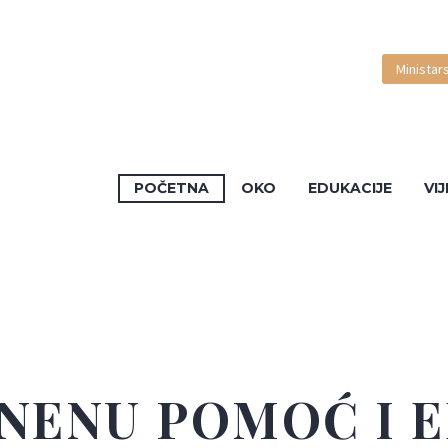
Ministar
POČETNA
OKO
EDUKACIJE
VIJ
NENU POMOĆ I 