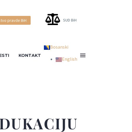
SUD BiH
stvo pravde BiH
Bosanski
ESTI
KONTAKT
English
EDUKACIJU