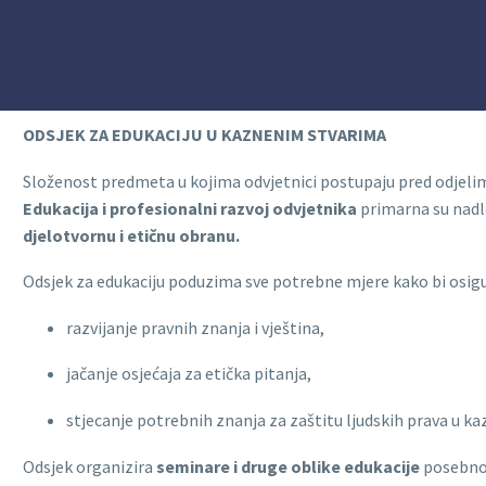
ODSJEK ZA EDUKACIJU U KAZNENIM STVARIMA
Složenost predmeta u kojima odvjetnici postupaju pred odjeli
Edukacija i profesionalni razvoj odvjetnika
primarna su nadl
djelotvornu i etičnu obranu.
Odsjek za edukaciju poduzima sve potrebne mjere kako bi osi
razvijanje pravnih znanja i vještina,
jačanje osjećaja za etička pitanja,
stjecanje potrebnih znanja za zaštitu ljudskih prava u 
Odsjek organizira
seminare i druge oblike edukacije
posebno 