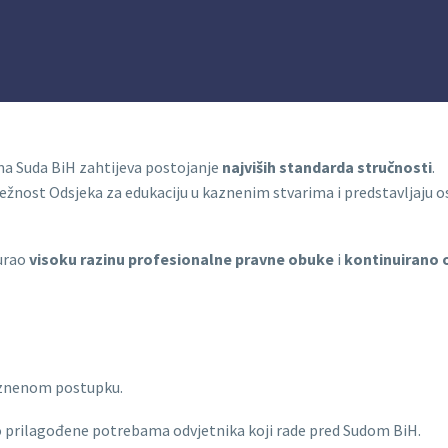
ma Suda BiH zahtijeva postojanje
najviših standarda stručnosti
.
ežnost Odsjeka za edukaciju u kaznenim stvarima i predstavljaju 
gurao
visoku razinu profesionalne pravne obuke
i
kontinuirano 
kaznenom postupku.
prilagođene potrebama odvjetnika koji rade pred Sudom BiH.