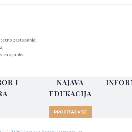
litetno zastupanje;
a;
rava u praksi.
BOR I
NAJAVA
INFOR
RA
EDUKACIJA
PROČITAJ VIŠE
 6/5, 71000 Sarajevo Bosna i Hercegovina