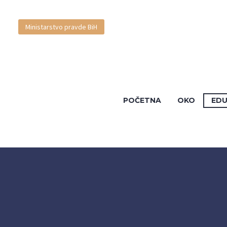
SUD BiH
Ministarstvo pravde BiH
Bosanski
POČETNA
OKO
EDU
English