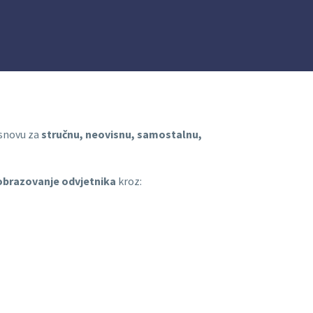
osnovu za
stručnu, neovisnu, samostalnu,
obrazovanje odvjetnika
kroz: