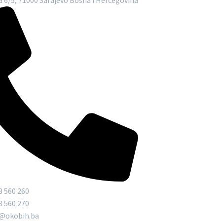
3 560 260
3 560 270
o@okobih.ba