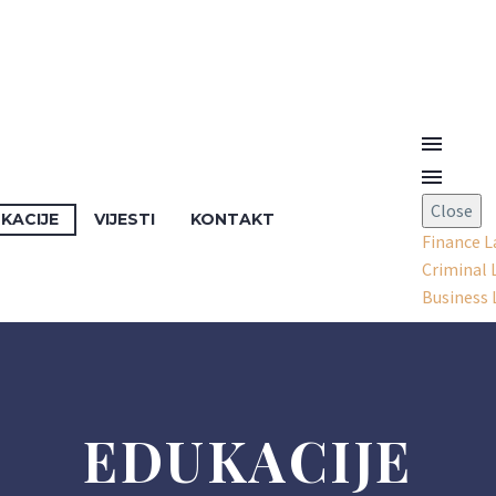
Bosanski
Close
KACIJE
VIJESTI
KONTAKT
English
Finance 
Criminal 
Business
EDUKACIJE