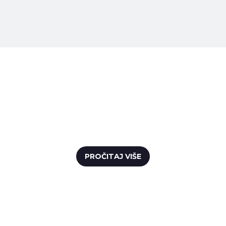
LISTA OVLAŠTENIH
ODVJETNIKA
PROČITAJ VIŠE
POSEBAN PRIJEM