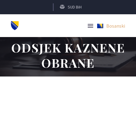
SUD BiH
Bosanski
English
ODSJEK KAZNENE
OBRANE