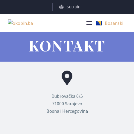
SUD BiH
Bosanski
English
KONTAKT
Dubrovačka 6/5
71000 Sarajevo
Bosna i Hercegovina