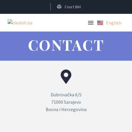
Court BiH
English
Bosanski
CONTACT
Dubrovačka 6/5
71000 Sarajevo
Bosna i Hercegovina