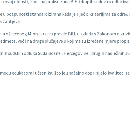
u ovoj oblasti, kao i na praksu Suda BiH i drugih sudova u odlučiva
e u potpunosti standardizirana kada je riječ o kriterijima za određi
a zahtjeva.
a oštećenog Ministarstvu pravde BiH, u skladu s Zakonom o krivič
redmete, već i na druge slučajeve u kojima su izrečene mjere prop
h sudskih odluka Suda Bosne i Hercegovine i drugih nadležnih sud
među edukatora i učesnika, što je značajno doprinijelo kvaliteti sa