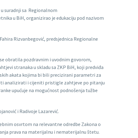
, u suradnji sa Regionalnom
ika u BiH, organizirao je edukaciju pod nazivom
i Fahira Rizvanbegović, predsjednica Regionalne
 se obratila pozdravnim i uvodnim govorom,
ahtjevi stranaka u skladu sa ZKP BiH, koji predviđa
h akata kojima bi bili precizirani parametri za
alizirati i cijeniti pristigle zahtjeve po pitanju
 stranke upućuje na mogućnost podnošenja tužbe
janović i Radivoje Lazarević.
osebnim osvrtom na relevantne odredbe Zakona o
anja prava na materijalnu i nematerijalnu štetu.