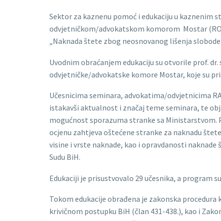
Sektor za kaznenu pomoć i edukaciju u kaznenim s
odvjetničkom/advokatskom komorom Mostar (ROAK),
„Naknada štete zbog neosnovanog lišenja slobode“, 
Uvodnim obraćanjem edukaciju su otvorile prof. dr.
odvjetničke/advokatske komore Mostar, koje su pris
Učesnicima seminara, advokatima/odvjetnicima RAK
istakavši aktualnost i značaj teme seminara, te obja
mogućnost sporazuma stranke sa Ministarstvom. Pos
ocjenu zahtjeva oštećene stranke za naknadu štete z
visine i vrste naknade, kao i opravdanosti naknad
Sudu BiH.
Edukaciji je prisustvovalo 29 učesnika, a program s
Tokom edukacije obrađena je zakonska procedura k
krivičnom postupku BiH (član 431-438.), kao i Zakon