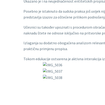
Ukazano je i na neujednačenost entitetskih propisa 
Posebno je istaknuto da sudska praksa još uvijek nij
predstavlja izazov za oštećene prilikom podnošenj
Učesnici su također upoznati s procedurom obraćanj
naknadu štete ne odnose isključivo na pritvorske p
Izlaganja su dodatno obogaćena analizom relevantni
praktičnu primjenu propisa.
Tokom edukacije ostvarena je aktivna interakcija iz