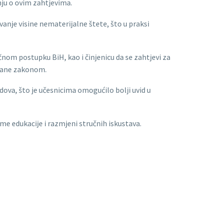
nju o ovim zahtjevima.
vanje visine nematerijalne štete, što u praksi
nom postupku BiH, kao i činjenicu da se zahtjevi za
isane zakonom.
ova, što je učesnicima omogućilo bolji uvid u
me edukacije i razmjeni stručnih iskustava.