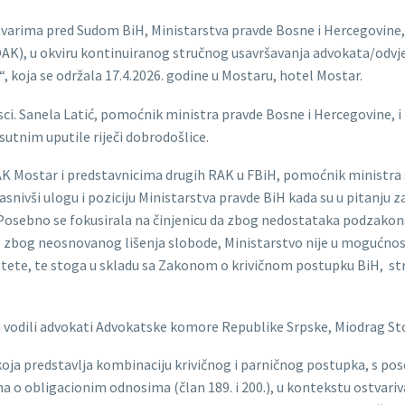
tvarima pred Sudom BiH, Ministarstva pravde Bosne i Hercegovine
 u okviru kontinuiranog stručnog usavršavanja advokata/odvjetn
koja se održala 17.4.2026. godine u Mostaru, hotel Mostar.
 sci. Sanela Latić, pomoćnik ministra pravde Bosne i Hercegovine, 
utnim uputile riječi dobrodošlice.
 Mostar i predstavnicima drugih RAK u FBiH, pomoćnik ministra
snivši ulogu i poziciju Ministarstva pravde BiH kada su u pitanju z
ebno se fokusirala na činjenicu da zbog nedostataka podzakonski
bog neosnovanog lišenja slobode, Ministarstvo nije u mogućnosti an
e štete, te stoga u skladu sa Zakonom o krivičnom postupku BiH,
u vodili advokati Advokatske komore Republike Srpske, Miodrag Sto
oja predstavlja kombinaciju krivičnog i parničnog postupka, s p
a o obligacionim odnosima (član 189. i 200.), u kontekstu ostvariv